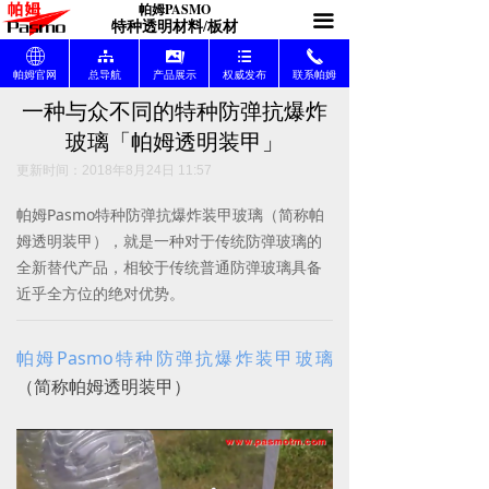
PA
SMO
帕姆
끀
帕姆官网（首页）
ꄓ
特种透明材料/板材
ꄓ
뀒
끡
뀑
끅
产品展示
끡
帕姆官网
总导航
产品展示
权威发布
联系帕姆
一种与众不同的特种防弹抗爆炸
权威发布
뀑
玻璃「帕姆透明装甲」
产品发布
넉
更新时间：
2018年8月24日
11:57
帕姆Pasmo特种防弹抗爆炸装甲玻璃（简称帕
材料致知
끈
姆透明装甲），就是一种对于传统防弹玻璃的
全新替代产品，相较于传统普通防弹玻璃具备
价格咨询
낇
近乎全方位的绝对优势。
索取样块
끣
帕姆Pasmo特种防弹抗爆炸装甲玻璃
联系帕姆
끅
（简称帕姆透明装甲）
总导航目录
뀒
帕姆价值体系
끔