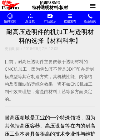
PA
SMO
帕姆
끀
帕姆官网（首页）
ꄓ
特种透明材料/板材
ꄓ
뀒
끡
뀑
끅
产品展示
끡
帕姆官网
总导航
产品展示
权威发布
联系帕姆
耐高压透明件的机加工与透明材
权威发布
뀑
料的选择【材料科学】
产品发布
넉
更新时间：
2018年9月7日
12:05
目前，耐高压透明件主要依赖于透明材料的
材料致知
끈
CNC机加工，因为例如其不管是3D打印亦是制
模成型等其它制造方式，其机械性能、内部结
价格咨询
낇
构及表面缺陷等综合效果，皆不如CNC机加工
索取样块
制件效果理想，这是由材料工艺等多方面决定
끣
的。
联系帕姆
끅
耐高压领域是工业的一个特殊领域，因为
总导航目录
뀒
其包括高压容器、高压设备等在内的耐高
帕姆价值体系
压工业本身具备很高的技术专业性与维护
끔