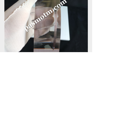
用户终端机加件参考:本CNC加工用到了
铣、磨、抛
据了解，由于高压设备本身的特殊性，及
耐压透明件的外径、壁厚、内径、高度、
安全系数等不统一，和安装
工况、压力介质、工作环境、固定方式等
间接因素的诸多方面因素。目前耐压高于
1Mpa的此类透明件全部
​​是高强度透明基材加工而成，没有直接的
工件。