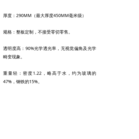
厚度：290MM（最大厚度450MM毫米级）
规格：整板定制，不接受零切零售。
透明度高：90%光学透光率，无视觉偏角及光学
畸变现象。
重量轻：密度1.22，略高于水，约为玻璃的
47%，钢铁的15%。
高性能：超高强度、高硬度、易加工、不变黄、
不会碎、不开裂、耐高温高压、抗蠕变稳定、单
体V0级阻燃、电/热绝缘等。
帕姆板是易CNC加工的高等级工业透明材料，我