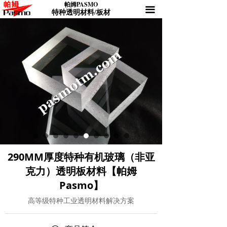
PA
SMO
帕姆
끀
帕姆官网（首页）
ꄓ
特种透明材料/板材
产品展示
끡
权威发布
뀑
产品发布
넉
材料致知
끈
价格咨询
낇
索取样块
끣
290MM厚度特种有机玻璃（非亚
克力）透明板材料【帕姆
联系帕姆
끅
Pasmo】
总导航目录
뀒
高等级特种工业透明材料解决方案
帕姆价值体系
끔